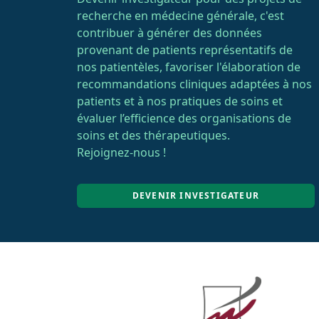
recherche en médecine générale, c'est
contribuer à générer des données
provenant de patients représentatifs de
nos patientèles, favoriser l'élaboration de
recommandations cliniques adaptées à nos
patients et à nos pratiques de soins et
évaluer l’efficience des organisations de
soins et des thérapeutiques.
Rejoignez-nous !
DEVENIR INVESTIGATEUR